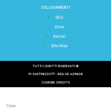
COLLEGAMENTI
SEO
Zone
Servizi
Site Map
TUTTI I DIRITTI RISERVATI ®
PI 04579820277 - REA VE-429808
CARIBE CREDITS
Casa